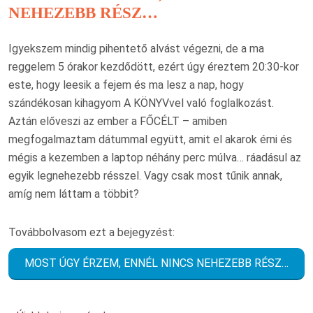
NEHEZEBB RÉSZ…
Igyekszem mindig pihentető alvást végezni, de a ma
reggelem 5 órakor kezdődött, ezért úgy éreztem 20:30-kor
este, hogy leesik a fejem és ma lesz a nap, hogy
szándékosan kihagyom A KÖNYVvel való foglalkozást.
Aztán előveszi az ember a FŐCÉLT – amiben
megfogalmaztam dátummal együtt, amit el akarok érni és
mégis a kezemben a laptop néhány perc múlva… ráadásul az
egyik legnehezebb résszel. Vagy csak most tűnik annak,
amíg nem láttam a többit?
Továbbolvasom ezt a bejegyzést:
MOST ÚGY ÉRZEM, ENNÉL NINCS NEHEZEBB RÉSZ…