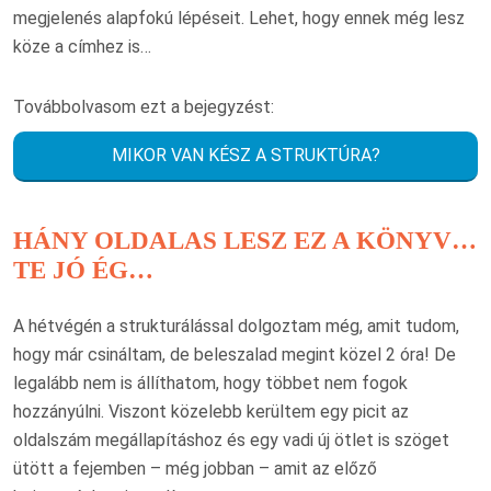
megjelenés alapfokú lépéseit. Lehet, hogy ennek még lesz
köze a címhez is…
Továbbolvasom ezt a bejegyzést:
MIKOR VAN KÉSZ A STRUKTÚRA?
HÁNY OLDALAS LESZ EZ A KÖNYV…
TE JÓ ÉG…
A hétvégén a strukturálással dolgoztam még, amit tudom,
hogy már csináltam, de beleszalad megint közel 2 óra! De
legalább nem is állíthatom, hogy többet nem fogok
hozzányúlni. Viszont közelebb kerültem egy picit az
oldalszám megállapításhoz és egy vadi új ötlet is szöget
ütött a fejemben – még jobban – amit az előző