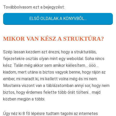
Továbbolvasom ezt a bejegyzést:
ELSŐ OLDALAK A KÖNYVBŐL…
MIKOR VAN KÉSZ A STRUKTÚRA?
Szép lassan kezdem azt érezni, hogy a strukturálás,
fejezetekre osztás olyan mint egy weboldal. Soha nincs
kész. Talán még akkor sem amikor kiélesítem… ööö…
kiadom, mert utána is biztos vagyok benne, hogy rájön az
ember, mi maradt ki, mi kellett volna még és mi nem.
Mostanra viszont van a táblázatomban annyi sor, hogy nem
biztos, hogy érdemes felette több órát tölteni… majd
közben megjön a többi.
Úgy néz ki 8 fő lépésre tudtam tagolni az internetes