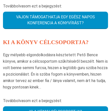
Továbbolvasom ezt a bejegyzést:
VAJON TÁMOGATHATJA EGY EGÉSZ NAPOS
KONFERENCIA A KÖNYVÍRÁST?
KI A KÖNYV CÉLCSOPORTJA?
Egy mélyebb elgondolkodásra késztetett Pető Bence
könyve, amikor a célcsoportom szűkítéséről beszélt. Nem is
volt benne semmi furcsa, hiszen a legtöbb guru szóba hozza
a pozicionálást. Én is szóba fogom a könyvemben, hiszen
amikor tervez az ember fia / lánya valamit, nem árt ha tudja,
hogy pontosan kinek…
Továbbolvasom ezt a bejegyzést: