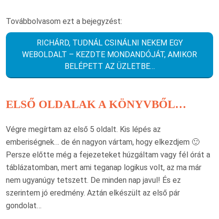
Továbbolvasom ezt a bejegyzést:
RICHÁRD, TUDNÁL CSINÁLNI NEKEM EGY
WEBOLDALT – KEZDTE MONDANDÓJÁT, AMIKOR
BELÉPETT AZ ÜZLETBE…
ELSŐ OLDALAK A KÖNYVBŐL…
Végre megírtam az első 5 oldalt. Kis lépés az
emberiségnek… de én nagyon vártam, hogy elkezdjem 🙂
Persze előtte még a fejezeteket húzgáltam vagy fél órát a
táblázatomban, mert ami teganap logikus volt, az ma már
nem ugyanúgy tetszett. De minden nap javul! És ez
szerintem jó eredmény. Aztán elkészült az első pár
gondolat…