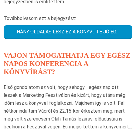
bejegyzésben is említettem…
Továbbolvasom ezt a bejegyzést:
HÁNY OLDALAS LESZ EZ A KÖNYV… TE JÓ ÉG…
VAJON TÁMOGATHATJA EGY EGÉSZ
NAPOS KONFERENCIA A
KÖNYVÍRÁST?
Első gondolatom az volt, hogy sehogy… egész nap ott
leszek a Marketing Fesztiválon és kizárt, hogy utána még
időm lesz a könyvvel foglalkozni. Majdnem így is volt. Fél
hétkor indultam Vácról és 22.15-kor érkeztem meg, mert
még volt szerencsém Oláh Tamás lezárási előadására is
beülnöm a Fesztivál végén. És mégis tettem a könyvemért…