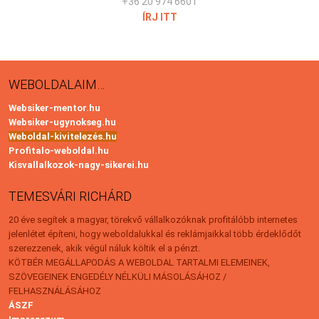
+36 20 974 6601
ÍRJ ITT
WEBOLDALAIM…
Websiker-mentor.hu
Websiker-ugynokseg.hu
Weboldal-kivitelezés.hu
Profitalo-weboldal.hu
Kisvallalkozok-nagy-sikerei.hu
TEMESVÁRI RICHÁRD
20 éve segítek a magyar, törekvő vállalkozóknak profitálóbb internetes
jelenlétet építeni, hogy weboldalukkal és reklámjaikkal több érdeklődőt
szerezzenek, akik végül náluk költik el a pénzt.
KÖTBÉR MEGÁLLAPODÁS A WEBOLDAL TARTALMI ELEMEINEK,
SZÖVEGEINEK ENGEDÉLY NÉLKÜLI MÁSOLÁSÁHOZ /
FELHASZNÁLÁSÁHOZ
ÁSZF