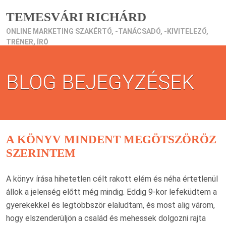
TEMESVÁRI RICHÁRD
ONLINE MARKETING SZAKÉRTŐ, -TANÁCSADÓ, -KIVITELEZŐ,
TRÉNER, ÍRÓ
BLOG BEJEGYZÉSEK
A KÖNYV MINDENT MEGÖTSZÖRÖZ
SZERINTEM
A könyv írása hihetetlen célt rakott elém és néha értetlenül
állok a jelenség előtt még mindig. Eddig 9-kor lefeküdtem a
gyerekekkel és legtöbbször elaludtam, és most alig várom,
hogy elszenderüljön a család és mehessek dolgozni rajta