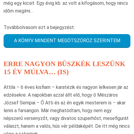
még egy kicsit. Egy évig kb. az volt a kifogásom, hogy nincs
időm megírni…
Továbbolvasom ezt a bejegyzést:
A KÖNYV MINDENT MEGÖTSZÖRÖZ SZERINTEM
ERRE NAGYON BÜSZKÉK LESZÜNK
15 ÉV MÚLVA… (IS)
Attila – 6 éves kisfiam – karatézik és nagyon lelkesen jár az
edzésekre. A napokban azzal állt elő, hogy ő Mészáros
József Sempai – Ő Atti és az én egyik mesterem is – akar
lenni a farsangon. Már meghatódtam, hogy nem egy
népszerű versenyzőt, vagy divatos szuperhőst, mesefigurát
választ, hanem a valós, hús vér példaképét. De itt még nincs
vége a sztorinak…