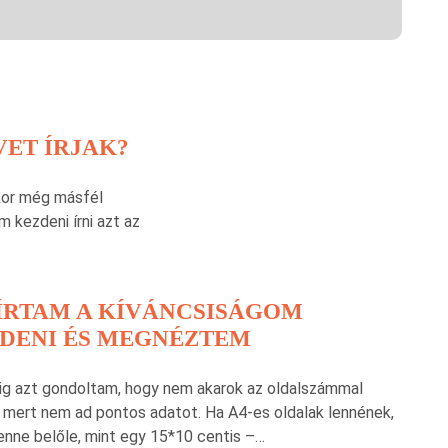
ET ÍRJAK?
kor még másfél
 kezdeni írni azt az
ÍRTAM A KÍVÁNCSISÁGOM
DENI ÉS MEGNÉZTEM
ig azt gondoltam, hogy nem akarok az oldalszámmal
, mert nem ad pontos adatot. Ha A4-es oldalak lennének,
enne belőle, mint egy 15*10 centis –…