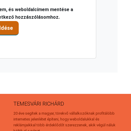
mem, és weboldalcímem mentése a
etkező hozzászólásomhoz.
TEMESVÁRI RICHÁRD
20 éve segítek a magyar, törekvő vállalkozóknak profitálóbb
internetes jelenlétet építeni, hogy weboldalukkal és
reklámjaikkal több érdeklődőt szerezzenek, akik végül náluk
költik el a pénzt.