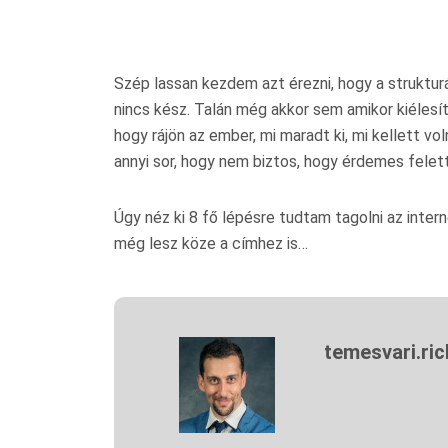
Szép lassan kezdem azt érezni, hogy a struktur
nincs kész. Talán még akkor sem amikor kiéles
hogy rájön az ember, mi maradt ki, mi kellett 
annyi sor, hogy nem biztos, hogy érdemes felet
Úgy néz ki 8 fő lépésre tudtam tagolni az inte
még lesz köze a címhez is…
temesvari.ri