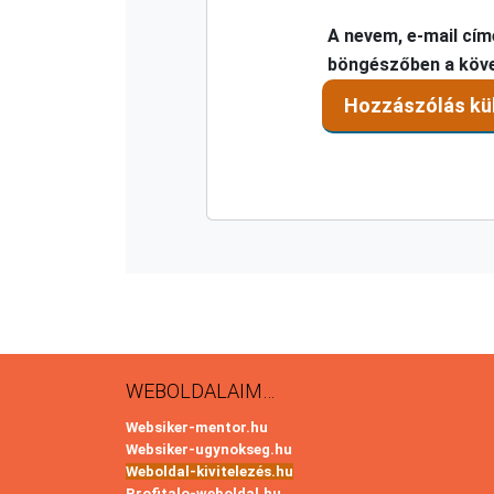
A nevem, e-mail cí
böngészőben a köv
WEBOLDALAIM…
Websiker-mentor.hu
Websiker-ugynokseg.hu
Weboldal-kivitelezés.hu
Profitalo-weboldal.hu