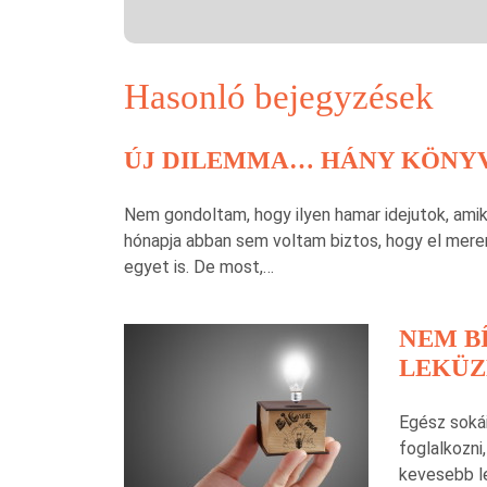
Hasonló bejegyzések
ÚJ DILEMMA… HÁNY KÖNYV
Nem gondoltam, hogy ilyen hamar idejutok, ami
hónapja abban sem voltam biztos, hogy el merem
egyet is. De most,…
NEM B
LEKÜZ
Egész soká
foglalkozni
kevesebb l