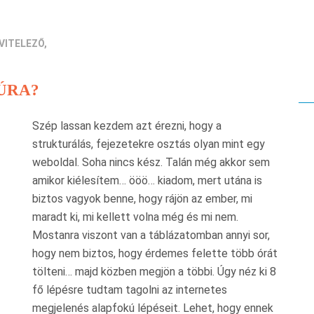
VITELEZŐ,
ÚRA?
Szép lassan kezdem azt érezni, hogy a
strukturálás, fejezetekre osztás olyan mint egy
weboldal. Soha nincs kész. Talán még akkor sem
amikor kiélesítem… ööö… kiadom, mert utána is
biztos vagyok benne, hogy rájön az ember, mi
maradt ki, mi kellett volna még és mi nem.
Mostanra viszont van a táblázatomban annyi sor,
hogy nem biztos, hogy érdemes felette több órát
tölteni… majd közben megjön a többi. Úgy néz ki 8
fő lépésre tudtam tagolni az internetes
megjelenés alapfokú lépéseit. Lehet, hogy ennek