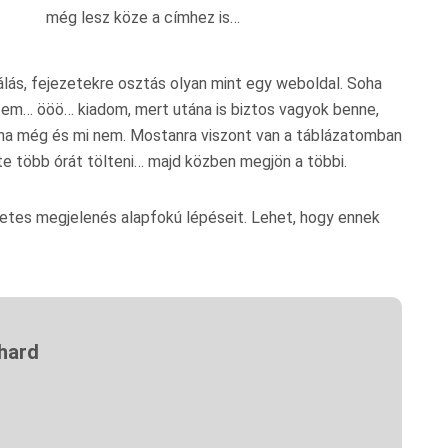
még lesz köze a címhez is…
álás, fejezetekre osztás olyan mint egy weboldal. Soha
ítem… ööö… kiadom, mert utána is biztos vagyok benne,
volna még és mi nem. Mostanra viszont van a táblázatomban
te több órát tölteni… majd közben megjön a többi.
rnetes megjelenés alapfokú lépéseit. Lehet, hogy ennek
chard