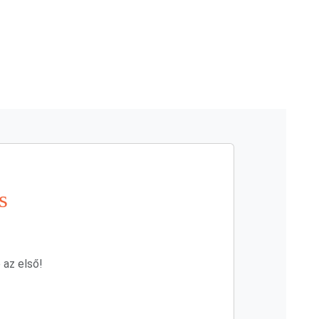
s
 az első!