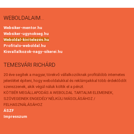
WEBOLDALAIM…
Websiker-mentor.hu
Websiker-ugynokseg.hu
Weboldal-kivitelezés.hu
Profitalo-weboldal.hu
Kisvallalkozok-nagy-sikerei.hu
TEMESVÁRI RICHÁRD
20 éve segítek a magyar, törekvő vállalkozóknak profitálóbb internetes
jelenlétet építeni, hogy weboldalukkal és reklámjaikkal több érdeklődőt
szerezzenek, akik végül náluk költik el a pénzt.
KÖTBÉR MEGÁLLAPODÁS A WEBOLDAL TARTALMI ELEMEINEK,
SZÖVEGEINEK ENGEDÉLY NÉLKÜLI MÁSOLÁSÁHOZ /
FELHASZNÁLÁSÁHOZ
ÁSZF
Impresszum