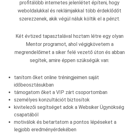
profitálóbb internetes jelenlétet építeni, hogy
weboldalukkal és reklámjaikkal több érdeklődőt
szerezzenek, akik végül náluk költik el a pénzt.
Két évtized tapasztalával hoztam létre egy olyan
Mentor programot, ahol végigkövetem a
megrendelőimet a siker felé vezető úton és abban
segítek, amire éppen szükségük van:
tanítom őket online tréningjeimen saját
időbeosztásukban
támogatom őket a VIP zárt csoportomban
személyes konzultációt biztosítok
kivitelezői segítséget adok a Websiker Ügynökség
csapatából
motiválok és betartatom a pontos lépéseket a
legjobb eredményérdekében