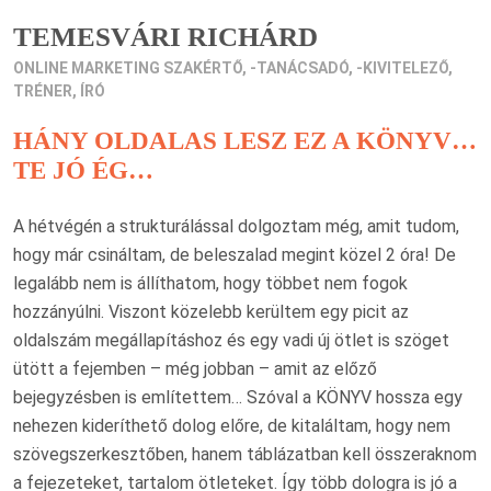
TEMESVÁRI RICHÁRD
ONLINE MARKETING SZAKÉRTŐ, -TANÁCSADÓ, -KIVITELEZŐ,
TRÉNER, ÍRÓ
HÁNY OLDALAS LESZ EZ A KÖNYV…
TE JÓ ÉG…
A hétvégén a strukturálással dolgoztam még, amit tudom,
hogy már csináltam, de beleszalad megint közel 2 óra! De
legalább nem is állíthatom, hogy többet nem fogok
hozzányúlni. Viszont közelebb kerültem egy picit az
oldalszám megállapításhoz és egy vadi új ötlet is szöget
ütött a fejemben – még jobban – amit az előző
bejegyzésben is említettem… Szóval a KÖNYV hossza egy
nehezen kideríthető dolog előre, de kitaláltam, hogy nem
szövegszerkesztőben, hanem táblázatban kell összeraknom
a fejezeteket, tartalom ötleteket. Így több dologra is jó a