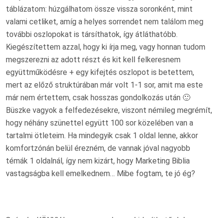
táblázatom: húzgálhatom össze vissza soronként, mint
valami cetliket, amíg a helyes sorrendet nem találom meg
további oszlopokat is társíthatok, így átláthatóbb.
Kiegészítettem azzal, hogy ki írja meg, vagy honnan tudom
megszerezni az adott részt és kit kell felkeresnem
együttműködésre + egy kifejtés oszlopot is betettem,
mert az előző struktúrában már volt 1-1 sor, amit ma este
már nem értettem, csak hosszas gondolkozás után 🙂
Büszke vagyok a felfedezésekre, viszont némileg megrémít,
hogy néhány szünettel együtt 100 sor közelében van a
tartalmi ötleteim. Ha mindegyik csak 1 oldal lenne, akkor
komfortzónán belül érezném, de vannak jóval nagyobb
témák 1 oldalnál, így nem kizárt, hogy Marketing Biblia
vastagságba kell emelkednem… Mibe fogtam, te jó ég?