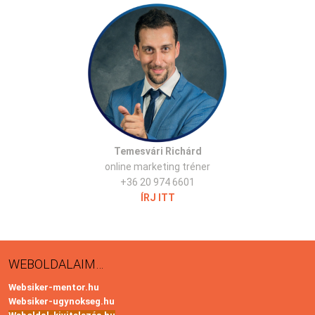
Temesvári Richárd
online marketing tréner
+36 20 974 6601
ÍRJ ITT
WEBOLDALAIM…
Websiker-mentor.hu
Websiker-ugynokseg.hu