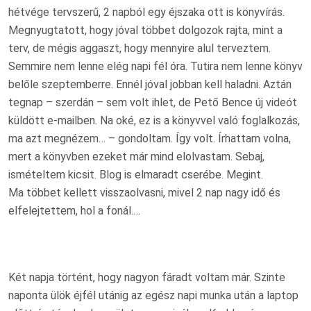
hétvége tervszerű, 2 napból egy éjszaka ott is könyvírás.
Megnyugtatott, hogy jóval többet dolgozok rajta, mint a
terv, de mégis aggaszt, hogy mennyire alul terveztem.
Semmire nem lenne elég napi fél óra. Tutira nem lenne könyv
belőle szeptemberre. Ennél jóval jobban kell haladni. Aztán
tegnap – szerdán – sem volt ihlet, de Pető Bence új videót
küldött e-mailben. Na oké, ez is a könyvvel való foglalkozás,
ma azt megnézem… – gondoltam. Így volt. Írhattam volna,
mert a könyvben ezeket már mind elolvastam. Sebaj,
ismételtem kicsit. Blog is elmaradt cserébe. Megint.
Ma többet kellett visszaolvasni, mivel 2 nap nagy idő és
elfelejtettem, hol a fonál.…
Két napja történt, hogy nagyon fáradt voltam már. Szinte
naponta ülök éjfél utánig az egész napi munka után a laptop