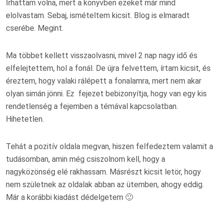
Írhattam volna, mert a könyvben ezeket már mind
elolvastam. Sebaj, ismételtem kicsit. Blog is elmaradt
cserébe. Megint.
Ma többet kellett visszaolvasni, mivel 2 nap nagy idő és
elfelejtettem, hol a fonál. De újra felvettem, írtam kicsit, és
éreztem, hogy valaki rálépett a fonalamra, mert nem akar
olyan simán jönni. Ez fejezet bebizonyítja, hogy van egy kis
rendetlenség a fejemben a témával kapcsolatban.
Hihetetlen.
Tehát a pozitív oldala megvan, hiszen felfedeztem valamit a
tudásomban, amin még csiszolnom kell, hogy a
nagyközönség elé rakhassam. Másrészt kicsit letör, hogy
nem születnek az oldalak abban az ütemben, ahogy eddig.
Már a korábbi kiadást dédelgetem 🙂