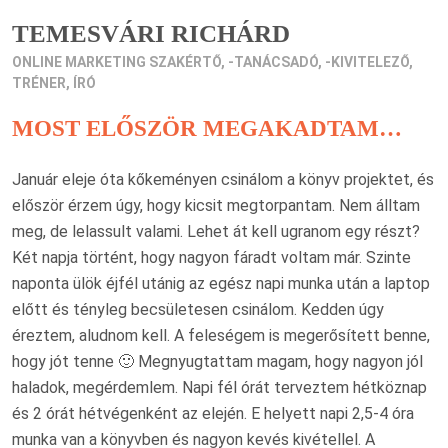
TEMESVÁRI RICHÁRD
ONLINE MARKETING SZAKÉRTŐ, -TANÁCSADÓ, -KIVITELEZŐ,
TRÉNER, ÍRÓ
MOST ELŐSZÖR MEGAKADTAM…
Január eleje óta kőkeményen csinálom a könyv projektet, és
először érzem úgy, hogy kicsit megtorpantam. Nem álltam
meg, de lelassult valami. Lehet át kell ugranom egy részt?
Két napja történt, hogy nagyon fáradt voltam már. Szinte
naponta ülök éjfél utánig az egész napi munka után a laptop
előtt és tényleg becsületesen csinálom. Kedden úgy
éreztem, aludnom kell. A feleségem is megerősített benne,
hogy jót tenne 🙂 Megnyugtattam magam, hogy nagyon jól
haladok, megérdemlem. Napi fél órát terveztem hétköznap
és 2 órát hétvégenként az elején. E helyett napi 2,5-4 óra
munka van a könyvben és nagyon kevés kivétellel. A