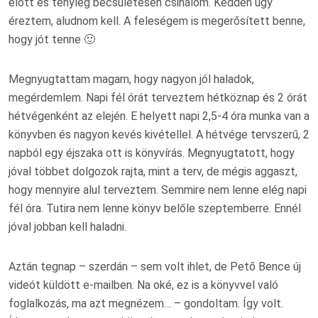
előtt és tényleg becsületesen csinálom. Kedden úgy
éreztem, aludnom kell. A feleségem is megerősített benne,
hogy jót tenne 🙂
Megnyugtattam magam, hogy nagyon jól haladok,
megérdemlem. Napi fél órát terveztem hétköznap és 2 órát
hétvégenként az elején. E helyett napi 2,5-4 óra munka van a
könyvben és nagyon kevés kivétellel. A hétvége tervszerű, 2
napból egy éjszaka ott is könyvírás. Megnyugtatott, hogy
jóval többet dolgozok rajta, mint a terv, de mégis aggaszt,
hogy mennyire alul terveztem. Semmire nem lenne elég napi
fél óra. Tutira nem lenne könyv belőle szeptemberre. Ennél
jóval jobban kell haladni.
Aztán tegnap – szerdán – sem volt ihlet, de Pető Bence új
videót küldött e-mailben. Na oké, ez is a könyvvel való
foglalkozás, ma azt megnézem… – gondoltam. Így volt.