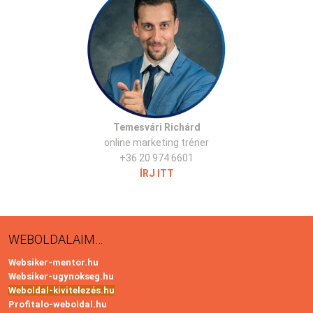
Temesvári Richárd
online marketing tréner
+36 20 974 6601
ÍRJ ITT
WEBOLDALAIM…
Websiker-mentor.hu
Websiker-ugynokseg.hu
Weboldal-kivitelezés.hu
Profitalo-weboldal.hu